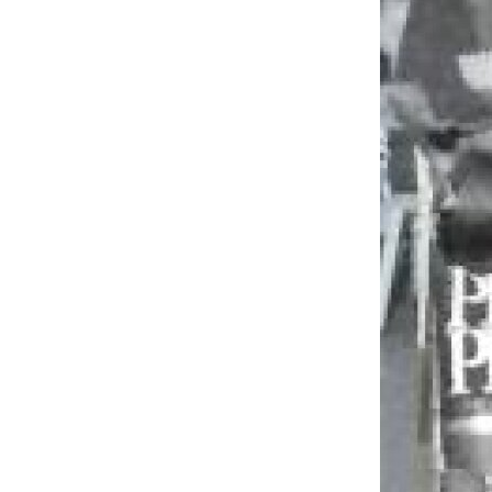
♂
Choto