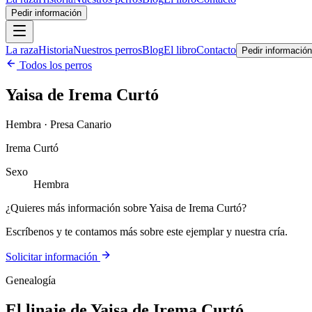
Pedir información
La raza
Historia
Nuestros perros
Blog
El libro
Contacto
Pedir información
Todos los perros
Yaisa de Irema Curtó
Hembra · Presa Canario
Irema Curtó
Sexo
Hembra
¿Quieres más información sobre Yaisa de Irema Curtó?
Escríbenos y te contamos más sobre este ejemplar y nuestra cría.
Solicitar información
Genealogía
El linaje de
Yaisa de Irema Curtó