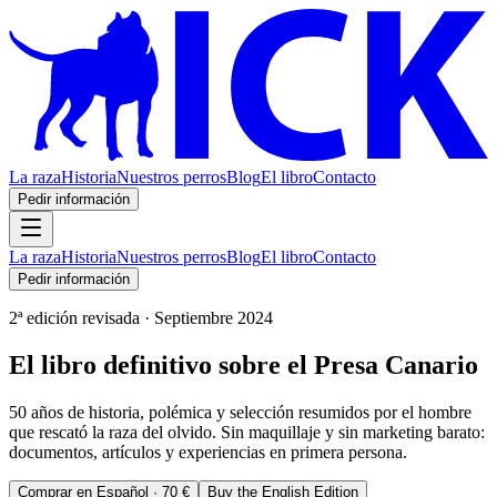
La raza
Historia
Nuestros perros
Blog
El libro
Contacto
Pedir información
La raza
Historia
Nuestros perros
Blog
El libro
Contacto
Pedir información
2ª edición revisada · Septiembre 2024
El libro definitivo sobre el Presa Canario
50 años de historia, polémica y selección resumidos por el hombre
que rescató la raza del olvido. Sin maquillaje y sin marketing barato:
documentos, artículos y experiencias en primera persona.
Comprar en Español ·
70 €
Buy the English Edition