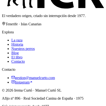
El verdadero origen, criado sin interrupción desde 1977.
Tenerife · Islas Canarias
Explora
La raza
Historia
Nuestros perros
Blog
El libro
Contacto
Contacto
gestion@manuelcurto.com
Instagram
©
2026
Irema Curtó
·
Manuel Curtó SL
Afijo nº
896
· Real Sociedad Canina de España ·
1975