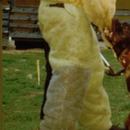
Solicitar información
Genealogía
El linaje de
Xuta de Irema Curtó
Cinco generaciones de su ascendencia, documentada y verificable. La 