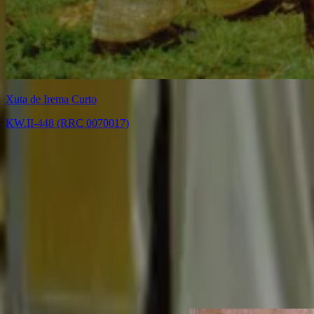
Xuta de Irema Curto
KW.II-448 (RRC 0070017)