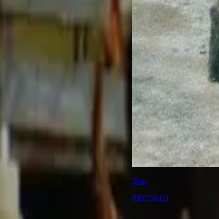
Tibia
RRC 54411