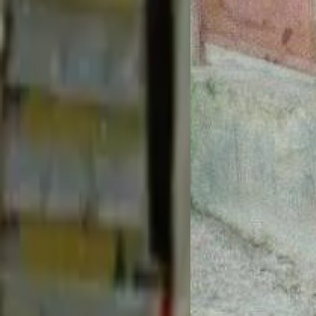
♂
desconocido