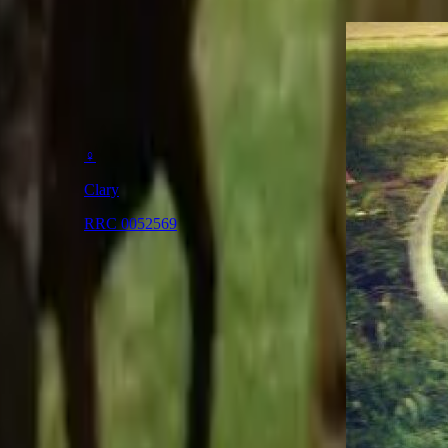
♂
♀
CANARIO DE LOS BIMBACHES
Clary
RRC 0052569