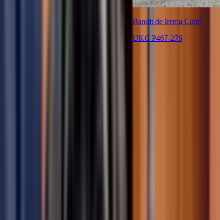
Bandit de Irema Curtó
UKC P467-276