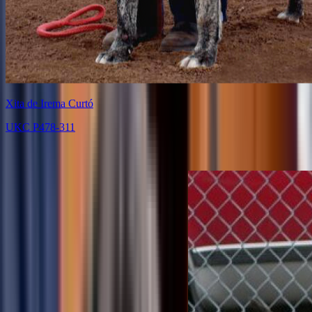
Xita de Irema Curtó
UKC P478-311