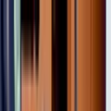
La raza
Historia
Nuestros perros
Blog
El libro
Contacto
Pedir información
La raza
Historia
Nuestros perros
Blog
El libro
Contacto
Pedir información
Todos los perros
Xita de Irema Curtó
Hembra · Presa Canario · Bardino claro
Sexo
Hembra