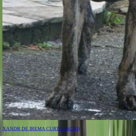
XANDR DE IREMA CURTO (AGNI)