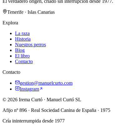
El verdadero origen, criado sin interrupción desde 1977.
Tenerife · Islas Canarias
Explora
La raza
Historia
Nuestros perros
Blog
El libro
Contacto
Contacto
gestion@manuelcurto.com
Instagram
©
2026
Irema Curtó
·
Manuel Curtó SL
Afijo nº
896
· Real Sociedad Canina de España ·
1975
Cría ininterrumpida desde
1977