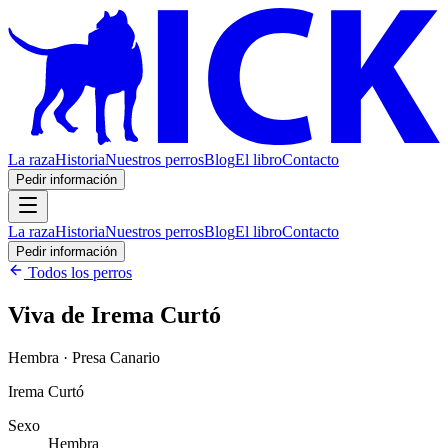
La raza
Historia
Nuestros perros
Blog
El libro
Contacto
Pedir información
La raza
Historia
Nuestros perros
Blog
El libro
Contacto
Pedir información
Todos los perros
Viva de Irema Curtó
Hembra · Presa Canario
Irema Curtó
Sexo
Hembra