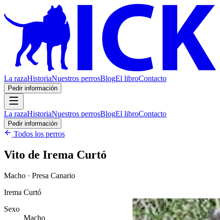
La raza
Historia
Nuestros perros
Blog
El libro
Contacto
Pedir información
La raza
Historia
Nuestros perros
Blog
El libro
Contacto
Pedir información
Todos los perros
Vito de Irema Curtó
Macho · Presa Canario
Irema Curtó
Sexo
Macho