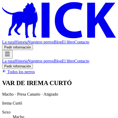
La raza
Historia
Nuestros perros
Blog
El libro
Contacto
Pedir información
La raza
Historia
Nuestros perros
Blog
El libro
Contacto
Pedir información
Todos los perros
VAR DE IREMA CURTÓ
Macho · Presa Canario · Atigrado
Irema Curtó
Sexo
Macho