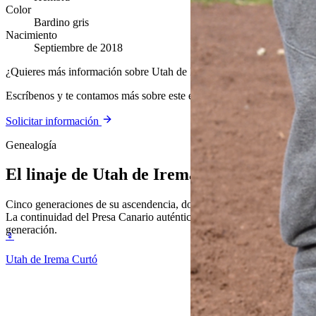
Color
Bardino gris
Nacimiento
Septiembre de 2018
¿Quieres más información sobre Utah de Irema Curtó?
Escríbenos y te contamos más sobre este ejemplar y nuestra cría.
Solicitar información
Genealogía
El linaje de
Utah de Irema Curtó
Cinco generaciones de su ascendencia, documentada y verificable.
La continuidad del Presa Canario auténtico, generación tras
generación.
♀
Utah de Irema Curtó