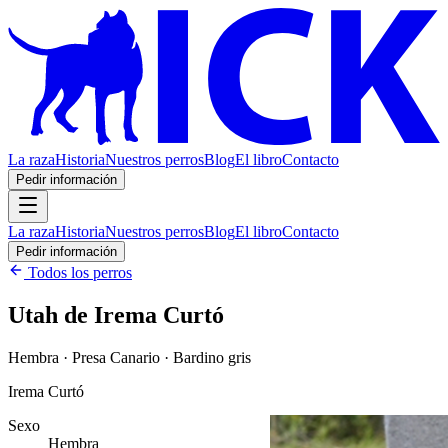
La raza
Historia
Nuestros perros
Blog
El libro
Contacto
Pedir información
La raza
Historia
Nuestros perros
Blog
El libro
Contacto
Pedir información
Todos los perros
Utah de Irema Curtó
Hembra · Presa Canario · Bardino gris
Irema Curtó
Sexo
Hembra