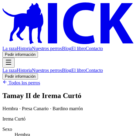
La raza
Historia
Nuestros perros
Blog
El libro
Contacto
Pedir información
La raza
Historia
Nuestros perros
Blog
El libro
Contacto
Pedir información
Todos los perros
Tamay II de Irema Curtó
Hembra · Presa Canario · Bardino marrón
Irema Curtó
Sexo
Hembra