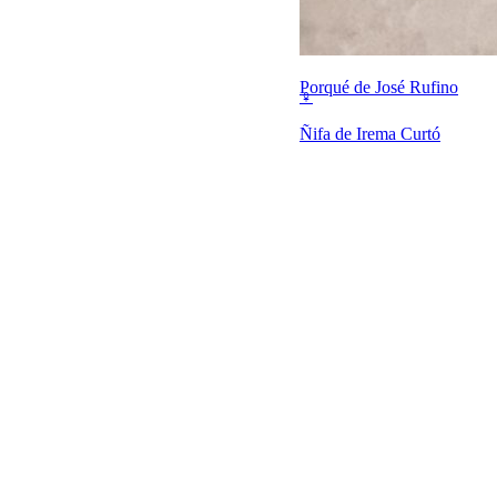
Porqué de José Rufino
♀
Ñifa de Irema Curtó