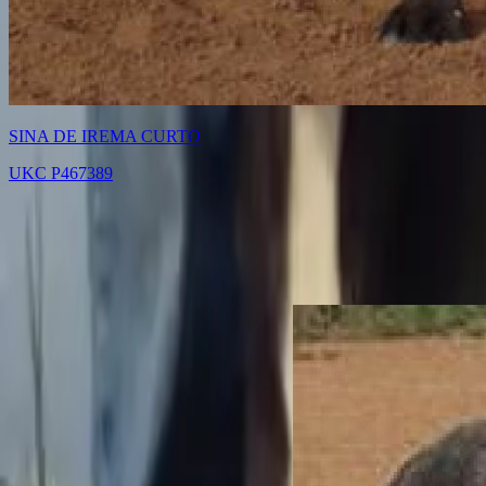
SINA DE IREMA CURTO
UKC P467389