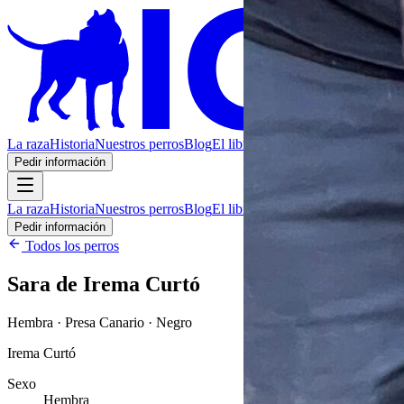
La raza
Historia
Nuestros perros
Blog
El libro
Contacto
Pedir información
La raza
Historia
Nuestros perros
Blog
El libro
Contacto
Pedir información
Todos los perros
Sara de Irema Curtó
Hembra · Presa Canario · Negro
Irema Curtó
Sexo
Hembra