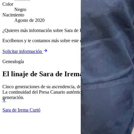
Color
Negro
Nacimiento
Agosto de 2020
¿Quieres más información sobre Sara de Irema Curtó?
Escríbenos y te contamos más sobre este ejemplar y nuestra cría.
Solicitar información
Genealogía
El linaje de
Sara de Irema Curtó
Cinco generaciones de su ascendencia, documentada y verificable.
La continuidad del Presa Canario auténtico, generación tras
generación.
♀
Sara de Irema Curtó