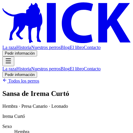
La raza
Historia
Nuestros perros
Blog
El libro
Contacto
Pedir información
La raza
Historia
Nuestros perros
Blog
El libro
Contacto
Pedir información
Todos los perros
Sansa de Irema Curtó
Hembra · Presa Canario · Leonado
Irema Curtó
Sexo
Hembra