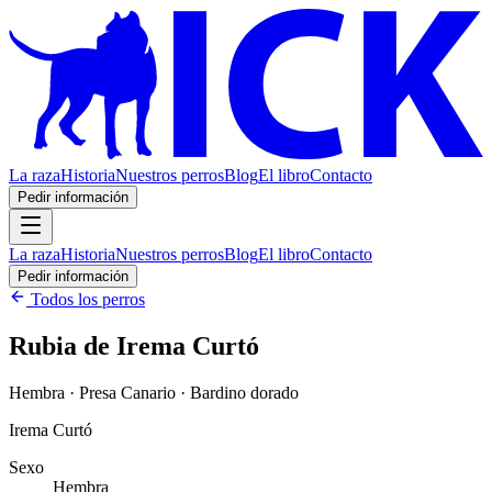
La raza
Historia
Nuestros perros
Blog
El libro
Contacto
Pedir información
La raza
Historia
Nuestros perros
Blog
El libro
Contacto
Pedir información
Todos los perros
Rubia de Irema Curtó
Hembra · Presa Canario · Bardino dorado
Irema Curtó
Sexo
Hembra