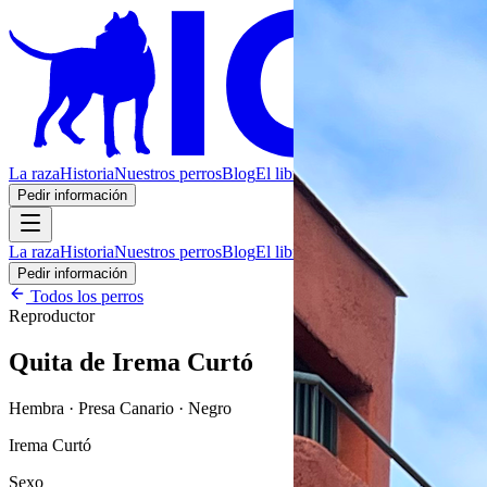
La raza
Historia
Nuestros perros
Blog
El libro
Contacto
Pedir información
La raza
Historia
Nuestros perros
Blog
El libro
Contacto
Pedir información
Todos los perros
Reproductor
Quita de Irema Curtó
Hembra · Presa Canario · Negro
Irema Curtó
Sexo