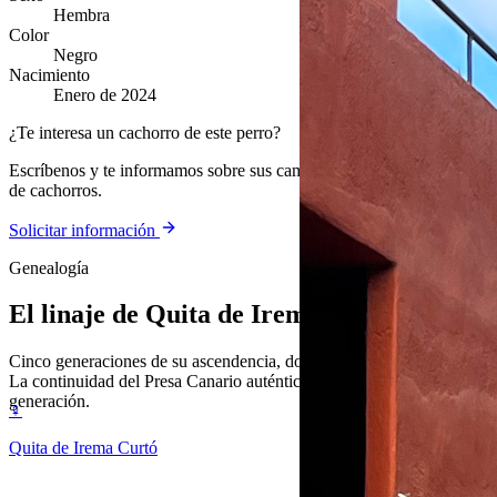
Hembra
Color
Negro
Nacimiento
Enero de 2024
¿Te interesa un cachorro de este perro?
Escríbenos y te informamos sobre sus camadas y la disponibilidad
de cachorros.
Solicitar información
Genealogía
El linaje de
Quita de Irema Curtó
Cinco generaciones de su ascendencia, documentada y verificable.
La continuidad del Presa Canario auténtico, generación tras
generación.
♀
Quita de Irema Curtó