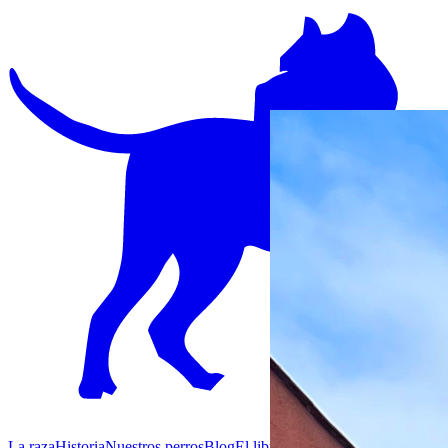
La raza
Historia
Nuestros perros
Blog
El libro
Contacto