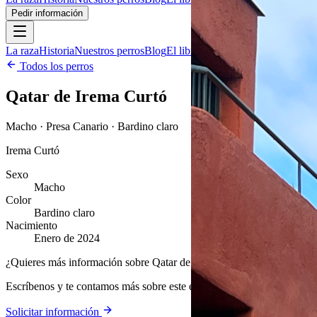
Pedir información
La raza
Historia
Nuestros perros
Blog
El libro
Contacto
Pedir información
Todos los perros
Qatar de Irema Curtó
Macho · Presa Canario · Bardino claro
Irema Curtó
Sexo
Macho
Color
Bardino claro
Nacimiento
Enero de 2024
¿Quieres más información sobre Qatar de Irema Curtó?
Escríbenos y te contamos más sobre este ejemplar y nuestra cría.
Solicitar información