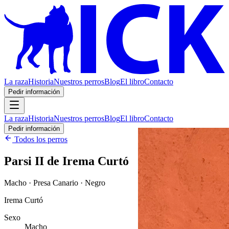
La raza
Historia
Nuestros perros
Blog
El libro
Contacto
Pedir información
La raza
Historia
Nuestros perros
Blog
El libro
Contacto
Pedir información
Todos los perros
Parsi II de Irema Curtó
Macho · Presa Canario · Negro
Irema Curtó
Sexo
Macho