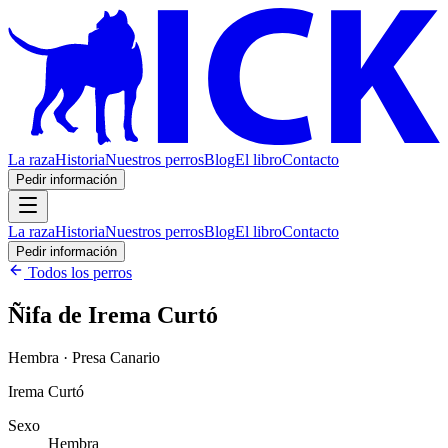
La raza
Historia
Nuestros perros
Blog
El libro
Contacto
Pedir información
La raza
Historia
Nuestros perros
Blog
El libro
Contacto
Pedir información
Todos los perros
Ñifa de Irema Curtó
Hembra · Presa Canario
Irema Curtó
Sexo
Hembra