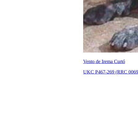
Vento de Irema Curtó
UKC P467-269 (RRC 0069