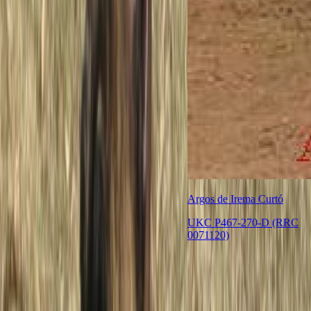
Argos de Irema Curtó
UKC P467-270-D (RRC
0071120)