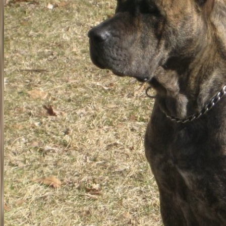
Nacimiento
Agosto de 2006
Registro
UKC P498-005
¿Quieres más información sobre KARA DE IREMA CURTÓ?
Escríbenos y te contamos más sobre este ejemplar y nuestra cría.
Solicitar información
Genealogía
El linaje de
KARA DE IREMA CURTÓ
Cinco generaciones de su ascendencia, documentada y verificable.
La continuidad del Presa Canario auténtico, generación tras
generación.