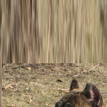
La raza
Historia
Nuestros perros
Blog
El libro
Contacto
Pedir información
La raza
Historia
Nuestros perros
Blog
El libro
Contacto
Pedir información
Todos los perros
KARA DE IREMA CURTÓ
Hembra · Presa Canario · Atigrado
Sexo
Hembra
Color
Atigrado