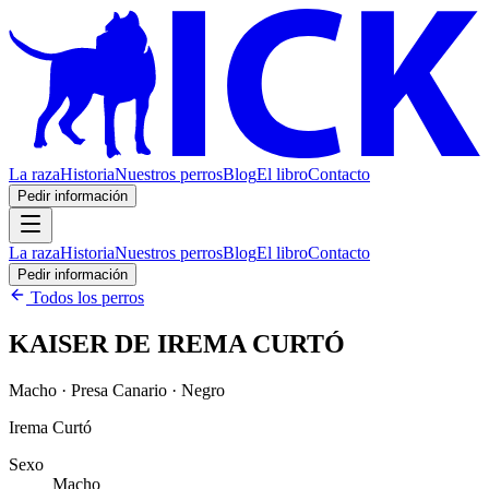
La raza
Historia
Nuestros perros
Blog
El libro
Contacto
Pedir información
La raza
Historia
Nuestros perros
Blog
El libro
Contacto
Pedir información
Todos los perros
KAISER DE IREMA CURTÓ
Macho · Presa Canario · Negro
Irema Curtó
Sexo
Macho