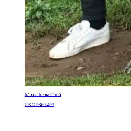
Irán de Irema Curtó
UKC P866-405