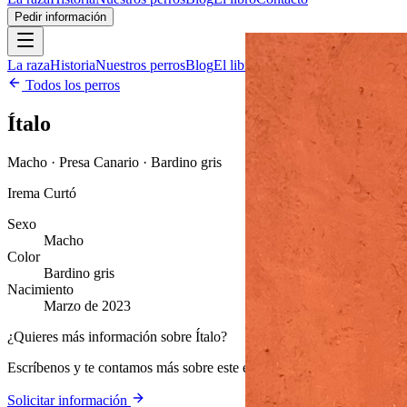
Pedir información
La raza
Historia
Nuestros perros
Blog
El libro
Contacto
Pedir información
Todos los perros
Ítalo
Macho · Presa Canario · Bardino gris
Irema Curtó
Sexo
Macho
Color
Bardino gris
Nacimiento
Marzo de 2023
¿Quieres más información sobre Ítalo?
Escríbenos y te contamos más sobre este ejemplar y nuestra cría.
Solicitar información