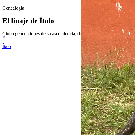
Genealogía
El linaje de
Ítalo
Cinco generaciones de su ascendencia, documentada y verificable. La 
♂
Ítalo