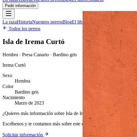
Pedir información
La raza
Historia
Nuestros perros
Blog
El libro
Contacto
Pedir información
Todos los perros
Isla de Irema Curtó
Hembra · Presa Canario · Bardino gris
Irema Curtó
Sexo
Hembra
Color
Bardino gris
Nacimiento
Marzo de 2023
¿Quieres más información sobre Isla de Irema Curtó?
Escríbenos y te contamos más sobre este ejemplar y nuestra cría.
Solicitar información