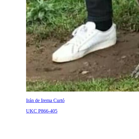
Irán de Irema Curtó
UKC P866-405