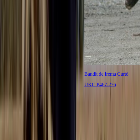
Bandit de Irema Curtó
UKC P467-276