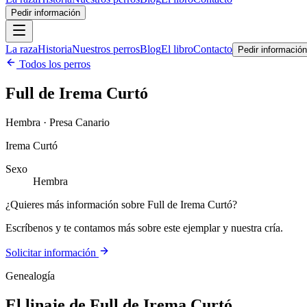
Pedir información
La raza
Historia
Nuestros perros
Blog
El libro
Contacto
Pedir información
Todos los perros
Full de Irema Curtó
Hembra · Presa Canario
Irema Curtó
Sexo
Hembra
¿Quieres más información sobre Full de Irema Curtó?
Escríbenos y te contamos más sobre este ejemplar y nuestra cría.
Solicitar información
Genealogía
El linaje de
Full de Irema Curtó