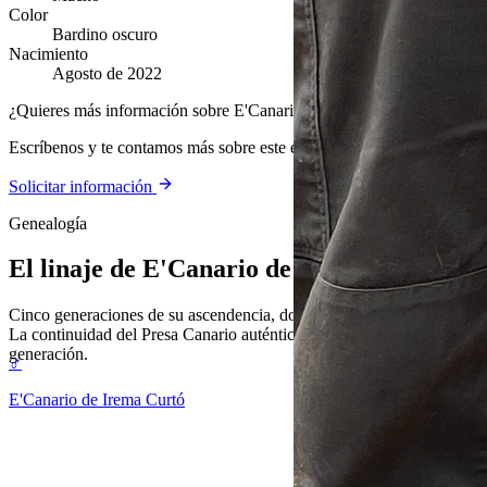
Color
Bardino oscuro
Nacimiento
Agosto de 2022
¿Quieres más información sobre E'Canario de Irema Curtó?
Escríbenos y te contamos más sobre este ejemplar y nuestra cría.
Solicitar información
Genealogía
El linaje de
E'Canario de Irema Curtó
Cinco generaciones de su ascendencia, documentada y verificable.
La continuidad del Presa Canario auténtico, generación tras
generación.
♂
E'Canario de Irema Curtó