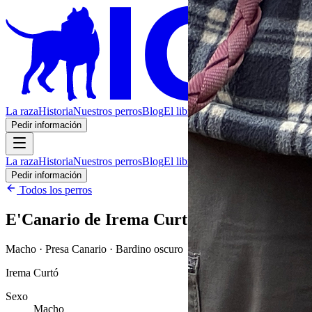
La raza
Historia
Nuestros perros
Blog
El libro
Contacto
Pedir información
La raza
Historia
Nuestros perros
Blog
El libro
Contacto
Pedir información
Todos los perros
E'Canario de Irema Curtó
Macho · Presa Canario · Bardino oscuro
Irema Curtó
Sexo
Macho