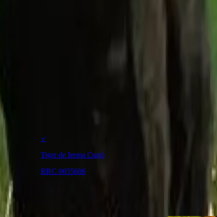
♂
Tigre de Irema Curtó
RRC 0055606