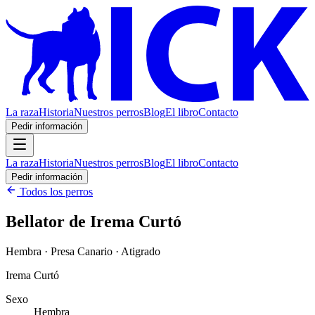
La raza
Historia
Nuestros perros
Blog
El libro
Contacto
Pedir información
La raza
Historia
Nuestros perros
Blog
El libro
Contacto
Pedir información
Todos los perros
Bellator de Irema Curtó
Hembra · Presa Canario · Atigrado
Irema Curtó
Sexo
Hembra