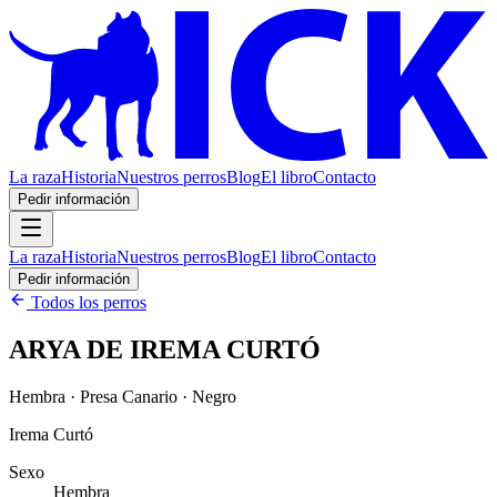
La raza
Historia
Nuestros perros
Blog
El libro
Contacto
Pedir información
La raza
Historia
Nuestros perros
Blog
El libro
Contacto
Pedir información
Todos los perros
ARYA DE IREMA CURTÓ
Hembra · Presa Canario · Negro
Irema Curtó
Sexo
Hembra