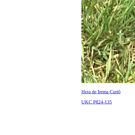
Hera de Irema Curtó
UKC P824-135