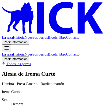
La raza
Historia
Nuestros perros
Blog
El libro
Contacto
Pedir información
La raza
Historia
Nuestros perros
Blog
El libro
Contacto
Pedir información
Todos los perros
Alesia de Irema Curtó
Hembra · Presa Canario · Bardino marrón
Irema Curtó
Sexo
Hembra