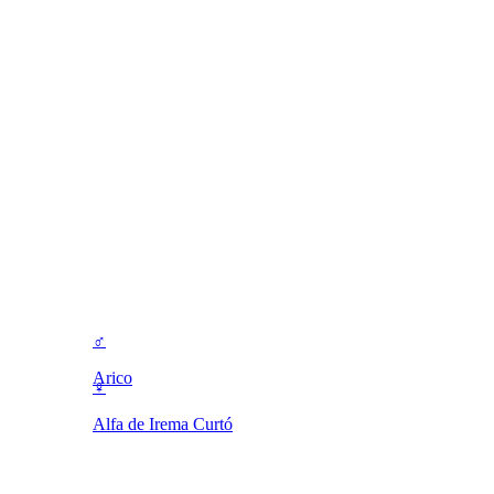
♂
Arico
♀
Alfa de Irema Curtó