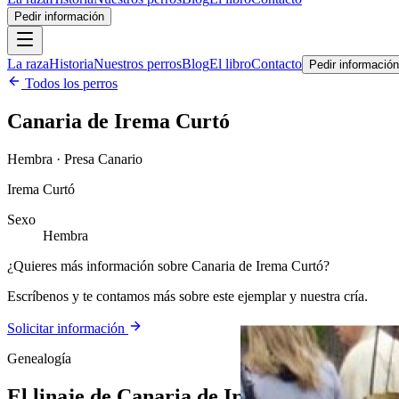
Pedir información
La raza
Historia
Nuestros perros
Blog
El libro
Contacto
Pedir información
Todos los perros
Canaria de Irema Curtó
Hembra · Presa Canario
Irema Curtó
Sexo
Hembra
¿Quieres más información sobre Canaria de Irema Curtó?
Escríbenos y te contamos más sobre este ejemplar y nuestra cría.
Solicitar información
Genealogía
El linaje de
Canaria de Irema Curtó