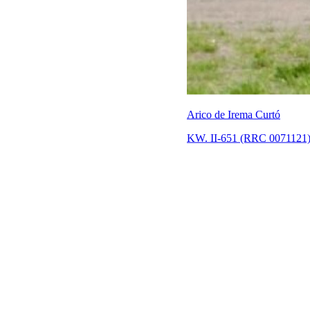
Arico de Irema Curtó
KW. II-651 (RRC 0071121