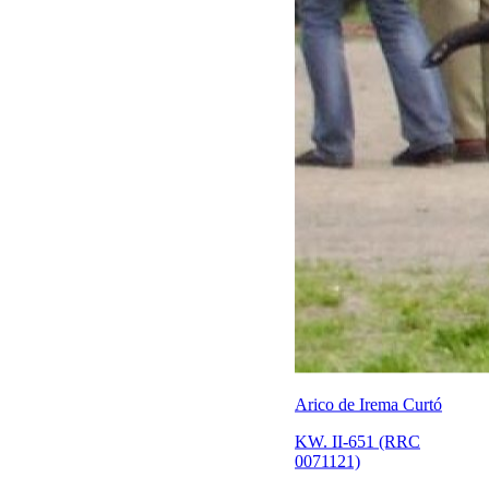
Arico de Irema Curtó
KW. II-651 (RRC
0071121)