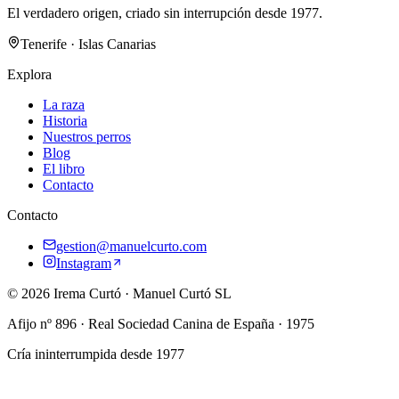
El verdadero origen, criado sin interrupción desde 1977.
Tenerife · Islas Canarias
Explora
La raza
Historia
Nuestros perros
Blog
El libro
Contacto
Contacto
gestion@manuelcurto.com
Instagram
©
2026
Irema Curtó
·
Manuel Curtó SL
Afijo nº
896
· Real Sociedad Canina de España ·
1975
Cría ininterrumpida desde
1977