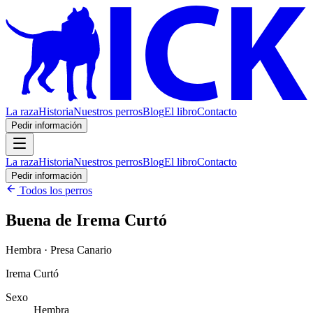
La raza
Historia
Nuestros perros
Blog
El libro
Contacto
Pedir información
La raza
Historia
Nuestros perros
Blog
El libro
Contacto
Pedir información
Todos los perros
Buena de Irema Curtó
Hembra · Presa Canario
Irema Curtó
Sexo
Hembra